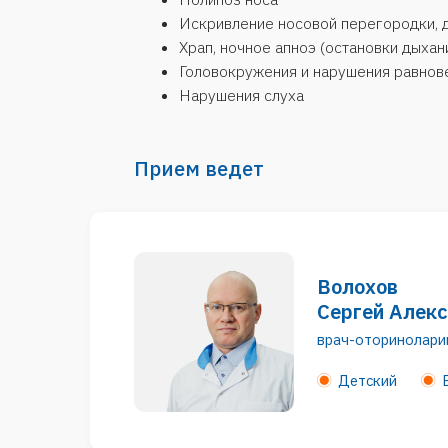
Волохов
Сергей Александр
врач-оториноларинголог
Детский
Взрослы
Кардава (Чурина)
Екатерина Дмитри
врач-оториноларинголог
Детский
Взрослы