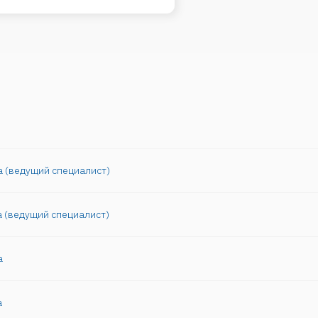
 (ведущий специалист)
 (ведущий специалист)
а
 изучает болезни носа, горла и уха, проводит диагностику различных
аточных пазух, миндалин, аденоидов и всех отделов уха (наружного,
а