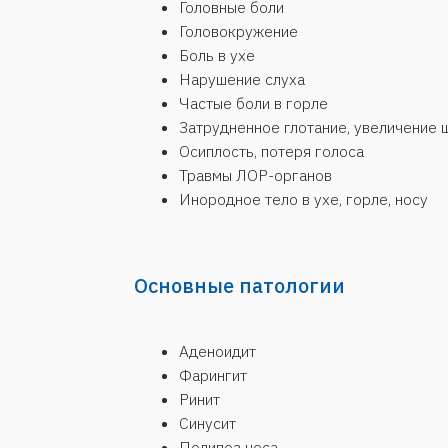
Основные патологии
Аденоидит
Фарингит
Ринит
Синусит
Полипоз носа
Искривление носовой перегородки, деформ
Храп, ночное апноэ (остановки дыхания)
Головокружения и нарушения равновесия
Нарушения слуха
Прием ведет