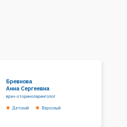
а
ргеевна
ноларинголог
Взрослый