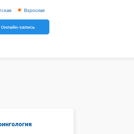
н-запись
логия