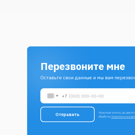
Отправить
обработку
персональных данных
О ц
604-611
Ком
info@salus29.ru
Це
г. Архангельск, Ул. Тимме 25
Усл