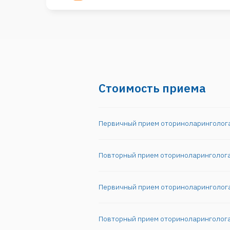
Стоимость приема
Первичный прием оториноларинголога
Повторный прием оториноларинголога
Первичный прием оториноларинголог
Врач-оториноларинголог (ЛОР)
– этот специалист
острых и хронических патологий, носоглотки, прид
Повторный прием оториноларинголог
среднего и внутреннего).