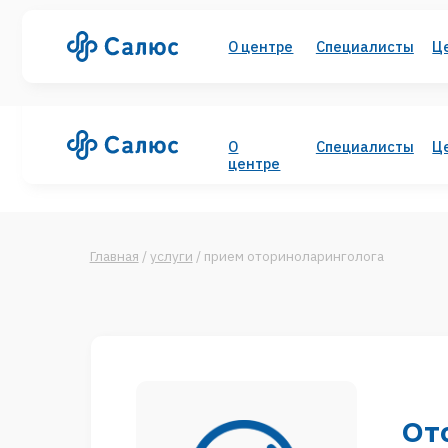
О центре
Специалисты
Цены
У
О
Специалисты
Цены
У
центре
Главная
/
услуги
/
прием оториноларинголога
Отори
Детская