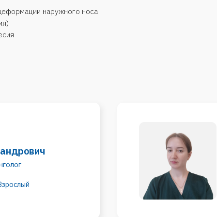
Бревнов
ович
Анна Се
врач-отори
й
Детский
евна
й