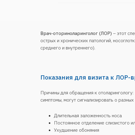
Показания для визита к ЛОР-врачу
Причины для обращения к отоларингологу: постоянн
симптомы, могут сигнализировать о разных заболе
Длительная заложенность носа
Постоянное отделение слизистого или гной
Ухудшение обоняния
Головные боли
Головокружение
Боль в ухе
Нарушение слуха
Частые боли в горле
Затрудненное глотание, увеличение шейных
Осиплость, потеря голоса
Травмы ЛОР-органов
Инородное тело в ухе, горле, носу