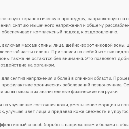
тия напряжения и болей в спинной области. Процедура способст
лактике хронических заболеваний позвоночника. Особенно полезе
тывающих значительные физические нагрузки.
учшение состояния кожи, уменьшение морщин и повышение общег
ая цвет лица и придавая коже свежесть и упругость.
ный способ борьбы с напряжением и болями в области шеи и пле
предотвращает головные боли. Особенно рекомендуется для люд
дячем положении.
направленная на улучшение состояния мышц и суставов в области
учшает подвижность и предотвращает развитие остеохондроза.
цедура, направленная на снятие болей и напряжения в пояснично
ышечные спазмы и способствует общей релаксации. Особенно пол
и ведущих малоподвижный образ жизни.
, направленная на улучшение кровообращения в области головы, 
мулирует волосяные фолликулы, что может способствовать улучш
но полезен для людей, испытывающих частые головные боли или 