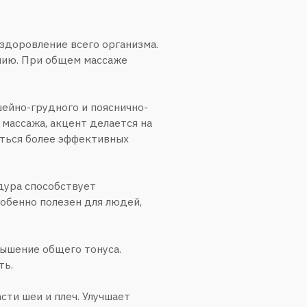
вует
н для людей,
о тонуса.
ч. Улучшает
ей, много
 шеи и грудного
й и крестцовой
езен для людей,
снятие
ению роста
стресс.