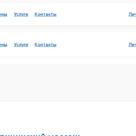
слуги
Контакты
Личный кабинет
слуги
Контакты
Личный кабинет
инский масcаж