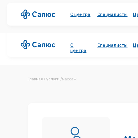
О центре
Специалисты
Цены
У
О
Специалисты
Цены
У
центре
Главная
/
услуги
/
массаж
Медиц