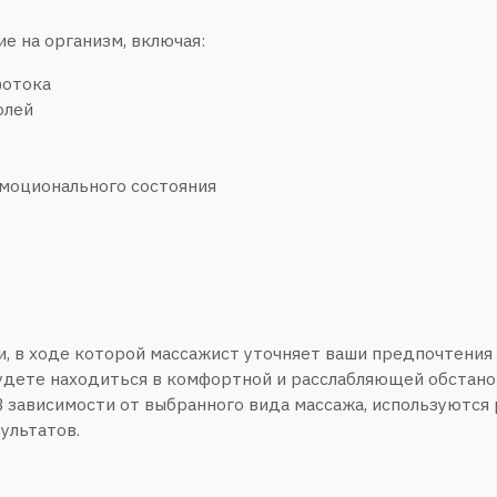
ального состояния
оде которой массажист уточняет ваши предпочтения и выявляет 
находиться в комфортной и расслабляющей обстановке, что спос
мости от выбранного вида массажа, используются различные тех
ов.
, массаж имеет ряд противопоказаний: