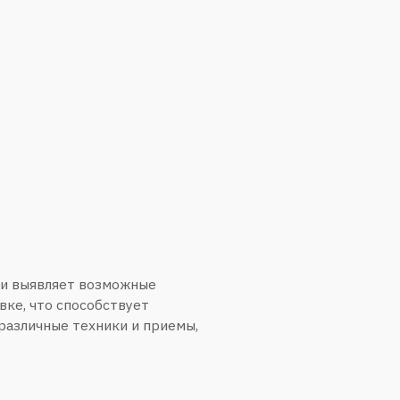
возможные
обствует
ники и приемы,