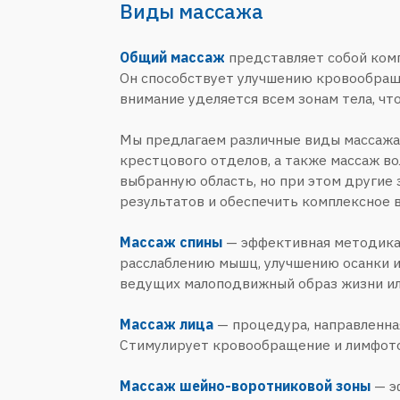
Массаж спины
— эффективная методика для сня
расслаблению мышц, улучшению осанки и профи
ведущих малоподвижный образ жизни или испы
Массаж лица
— процедура, направленная на ул
Стимулирует кровообращение и лимфоток, улучш
Массаж шейно-воротниковой зоны
— эффектив
кровообращение, снимает мышечные спазмы и 
времени проводящих за компьютером или в си
Массаж шейно-грудного отдела
— процедура, 
отдела позвоночника. Снимает напряжение, ул
Массаж пояснично-крестцового отдела
— про
областях. Улучшает кровообращение, снимает м
испытывающих постоянные боли в пояснице ил
Массаж волосистой части головы
— процедура
напряжения и уменьшение головных болей. Сти
волос и общему состоянию кожи головы. Особен