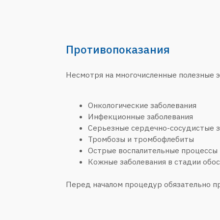
Инфекционные заболевания
Серьезные сердечно-сосудистые заболев
Тромбозы и тромбофлебиты
Острые воспалительные процессы
Кожные заболевания в стадии обострения
Перед началом процедур обязательно проконсу
Виды массажа
Общий массаж
представляет собой комплексну
Он способствует улучшению кровообращения, 
внимание уделяется всем зонам тела, что обес
Мы предлагаем различные виды массажа, включа
крестцового отделов, а также массаж волосисто
выбранную область, но при этом другие зоны т
результатов и обеспечить комплексное воздейс