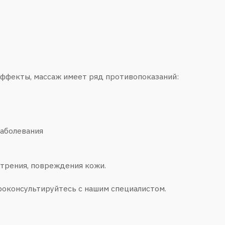
ания
, повреждения кожи.
льтируйтесь с нашим специалистом.
ю терапевтическую процедуру, направленную на оздоровление в
снятию мышечного напряжения и общему расслаблению. При общ
печивает комплексный подход к оздоровлению.
я массаж спины, лица, шейно-воротниковой зоны, шейно-грудног
й части головы. При записи на любой из этих видов массажа, акц
акже не остаются без внимания. Это позволяет добиться более э
твие на организм.