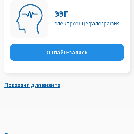
Показаня для визита
Стоимость приема
ЭЭГ , 21 канал, стандартная
2500₽
ЭЭГ (Электроэнцефалография)
-
это один из
методов диагностики головного мозга. Он
основан на регистрации электрической
активности нейронов. Показания