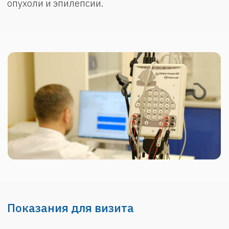
судорожные подергивания).
Нарушения зрения слуха при
исключенных патологиях органов зрения
и слуха и т.д.
После перенесенной ЧМТ.
Пациентам, имеющим распространенные
сосудистые нарушения
(атеросклеротического или
диабетического характера).
При подозрении на объемные
образования головного мозга.
Пациентам с дегенеративными
заболеваниями (болезнь Паркинсона,
Альцгеймера и т.д.)
При воспалительных или токсических
поражениях ЦНС.
Для оценки эффективности
медикаментозного лечения, например,
при эпилепсии.
Кроме того, ЭЭГ входит в стандарт при
проведении отдельных видов медицинского
освидетельствования: водительские комиссии